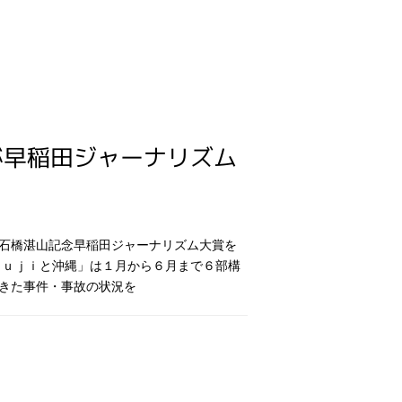
が早稲田ジャーナリズム
石橋湛山記念早稲田ジャーナリズム大賞を
Ｆｕｊｉと沖縄」は１月から６月まで６部構
きた事件・事故の状況を