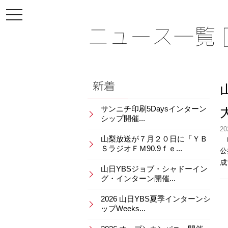
toggle
navigation
ニュース一覧 [
新着
サンニチ印刷5Daysインターン
シップ開催...
20
山梨放送が７月２０日に「ＹＢ
山
ＳラジオＦＭ90.9ｆｅ...
公
成
山日YBSジョブ・シャドーイン
グ・インターン開催...
2026 山日YBS夏季インターンシ
ップWeeks...