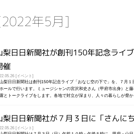
2022年5月]
山梨日日新聞社が創刊150年記念ライ
開催
22.05.26 [イベント]
梨日日新聞社は創刊150年記念ライブ「おなじ空の下で」を、７月１
ホールで行います。ミュージシャンの宮沢和史さん（甲府市出身）と藤
露とトークライブをします。各地で対立が深まり、人々の暮らしが脅か
山梨日日新聞社が７月３日に「さんに
22.05.26 [イベント]
梨日日新聞社は７月３日（日）午前１０時～午後５時に、甲府・山日