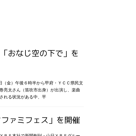
ブ「おなじ空の下で」を
日（金）午後６時半から甲府・ＹＣＣ県民文
巻亮太さん（笛吹市出身）が出演し、楽曲
される状況がある中、平
ちファミフェス」を開催
ＹＢＳ本社で新聞創刊・山日ＹＢＳグルー