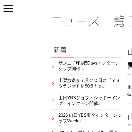
toggle
navigation
ニュース一覧 [
新着
サンニチ印刷5Daysインターン
シップ開催...
20
山梨放送が７月２０日に「ＹＢ
山
ＳラジオＦＭ90.9ｆｅ...
化
披
山日YBSジョブ・シャドーイン
グ・インターン開催...
2026 山日YBS夏季インターンシ
ップWeeks...
20
山