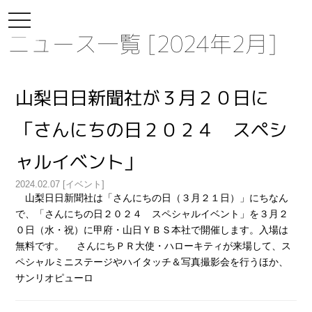
toggle
navigation
ニュース一覧 [2024年2月]
山梨日日新聞社が３月２０日に
「さんにちの日２０２４ スペシ
ャルイベント」
2024.02.07 [イベント]
山梨日日新聞社は「さんにちの日（３月２１日）」にちなん
で、「さんにちの日２０２４ スペシャルイベント」を３月２
０日（水・祝）に甲府・山日ＹＢＳ本社で開催します。入場は
無料です。 さんにちＰＲ大使・ハローキティが来場して、ス
ペシャルミニステージやハイタッチ＆写真撮影会を行うほか、
サンリオピューロ