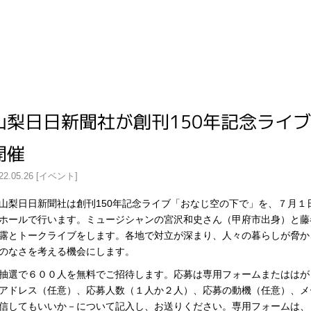
山梨日日新聞社が創刊150年記念ライ
開催
22.05.26 [イベント]
梨日日新聞社は創刊
150
年記念ライブ「おなじ空の下で」を、７月１
ホールで行います。ミュージシャンの宮沢和史さん（甲府市出身）と藤
露とトークライブをします。各地で対立が深まり、人々の暮らしが脅か
のなさを考える機会にします。
選で６００人を無料でご招待します。応募は専用フォームまたははが
アドレス（任意）、応募人数（１人か２人）、応募の動機（任意）、メ
信してもいいか－について記入し、お送りください。専用フォームは、