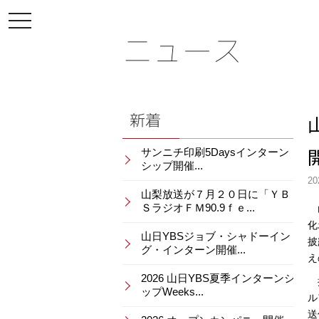
toggle
navigation
ニュース
新着
サンニチ印刷5Daysインターン
シップ開催...
20
山梨放送が７月２０日に「ＹＢ
ＳラジオＦＭ90.9ｆｅ...
山
化
山日YBSジョブ・シャドーイン
披
グ・インターン開催...
え
2026 山日YBS夏季インターンシ
抽
ップWeeks...
ル
送