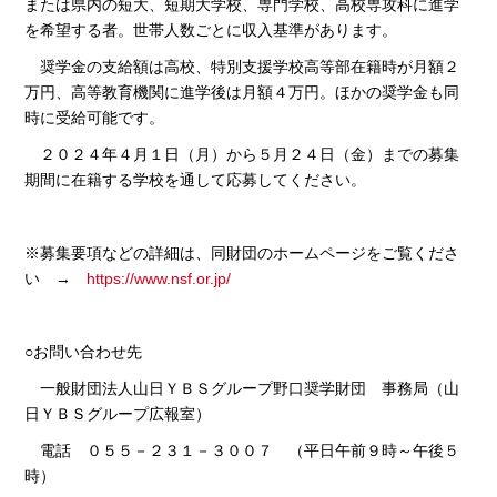
または県内の短大、短期大学校、専門学校、高校専攻科に進学
を希望する者。世帯人数ごとに収入基準があります。
奨学金の支給額は高校、特別支援学校高等部在籍時が月額２
万円、高等教育機関に進学後は月額４万円。ほかの奨学金も同
時に受給可能です。
２０２４年４月１日（月）から５月２４日（金）までの募集
期間に在籍する学校を通して応募してください。
※募集要項などの詳細は、同財団のホームページをご覧くださ
い →
https://www.nsf.or.jp/
○お問い合わせ先
一般財団法人山日ＹＢＳグループ野口奨学財団 事務局（山
日ＹＢＳグループ広報室）
電話 ０５５－２３１－３００７ （平日午前９時～午後５
時）