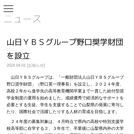
toggle
navigation
ニュース
山日ＹＢＳグループ野口奨学財団
を設立
2024.04.01 [お知らせ]
山日ＹＢＳグループは、「一般財団法人山日ＹＢＳグループ
野口奨学財団」（野口英一理事長）を設立し、２０２４年度、
高校２年から進学先の高等教育機関卒業まで一貫した給付型奨
学金制度の運用を始めました。成績優秀で経済的なサポートを
必要とする生徒、学生を支援することで山梨県の発展に寄与し
たり、国際社会で活躍したりする人材の育成を目指します。
２４年度の募集対象は、４月時点で県内の高校や特別支援学
校高等部に在学する２、３年生で、卒業後に山梨県内外の大学