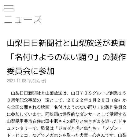
toggle
navigation
ニュース
山梨日日新聞社と山梨放送が映画
「名付けようのない踊り」の製作
委員会に参加
2021.11.08 [お知らせ]
山梨日日新聞社と山梨放送は、山日ＹＢＳグループ創業１５
０周年記念事業の一環として、２０２２年１月２８日（金）か
ら全国公開される映画「名付けようのない踊り」の製作委員会
に参加しています。同映画は世界的なダンサーとして活躍する
山梨県甲斐市在住の田中泯さんの踊りと生きざまを追ったドキ
ュメンタリーで、監督は「ジョゼと虎と魚たち」「メゾン・
ド・ヒミコ」などでメガホンを取った犬童一心さんです。山梨