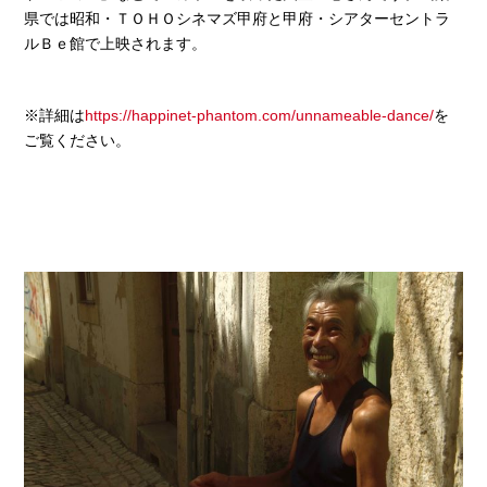
県では昭和・ＴＯＨＯシネマズ甲府と甲府・シアターセントラ
ルＢｅ館で上映されます。
※詳細は
https://happinet-phantom.com/unnameable-dance/
を
ご覧ください。