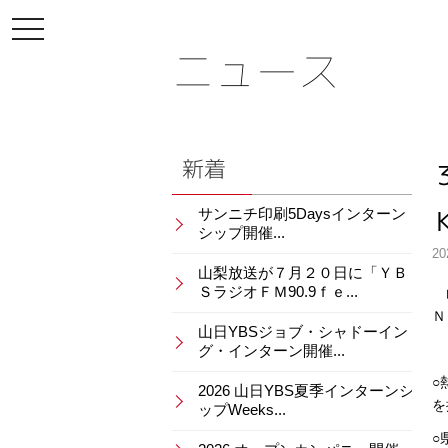
toggle
navigation
ニュース
新着
サンニチ印刷5Daysインターン
シップ開催...
20
山梨放送が７月２０日に「ＹＢ
ＳラジオＦＭ90.9ｆｅ...
山
Ｎ
山日YBSジョブ・シャドーイン
グ・インターン開催...
○
2026 山日YBS夏季インターンシ
を
ップWeeks...
○