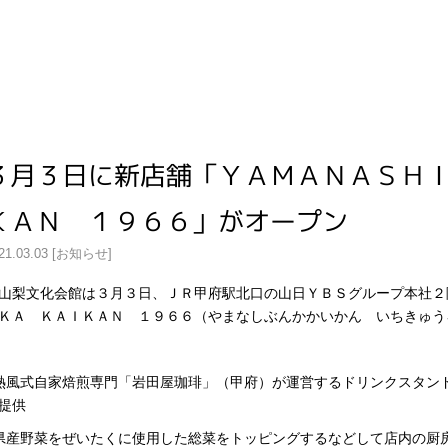
３月３日に新店舗「ＹＡＭＡＮＡＳＨ
ＫＡＮ １９６６」がオープン
21.03.03 [お知らせ]
梨文化会館は３月３日、ＪＲ甲府駅北口の山日ＹＢＳグループ本社２
ＫＡ ＫＡＩＫＡＮ １９６６（やまなしぶんかかいかん いちきゅう
熱風式自家焙煎専門「岩田屋珈琲」（甲府）が運営するドリンクスタン
提供
県産野菜をぜいたくに使用した総菜をトッピングするなどして店内の厨