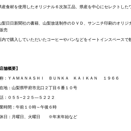
県産食材を使用したオリジナル６次加工品、県産を中心にセレクトした
山梨日日新聞社の書籍、山梨放送制作のＤＶＤ、サンニチ印刷のオリジ
販売
店内で購入していただいたコーヒーやパンなどをイートインスペースで
店舗概要】
称：ＹＡＭＡＮＡＳＨＩ ＢＵＮＫＡ ＫＡＩＫＡＮ １９６６
在地：山梨県甲府市北口２丁目６番１０号
話：０５５
−
２２５―５２２２
業時間：午前１０時～午後６時
休日：月曜日、火曜日 ※年末年始など