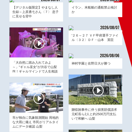
05:00
05:57
【デジタル版限定】やまなし人
イラン、米船舶の通航禁止検討
生録～上原勇七さん〈７〉 息子
か
に見せる背中
2026/08/07
05:00
'２６～２７ ＶＦ甲府選手ファイ
ル〈３２〉ＤＦ・山本 英臣
2026/08/06
20:49
「大自然に踏み入れてみよ
神村学園と佐野日大が勝つ
～」“ギャル巫女”が渋谷で山梨
㏚！ギャルマインドで人生相談
贈収賄事件に伴う損害賠償請求
元町長ら2人と約2500万円支払
市が独自に気象観測開始 局地的
いで和解へ 山梨
な大雨に備え 市民がリアルタイ
ムにデータ確認 山梨