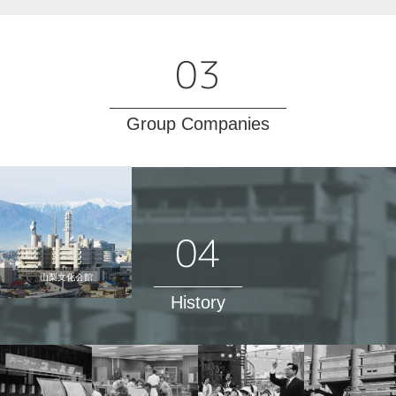
03
Group Companies
04
ウインテック コミュニケーシ
山梨ニューメディアセンター
日本ネットワークサービス
デジタルデビジョン
ファーストビジョン
山梨日日新聞社
アドブレーン社
YBS山梨放送
サンニチ印刷
山梨文化学園
新聞センター
山梨文化会館
山日リース
YBS T&L
ョンズ
History