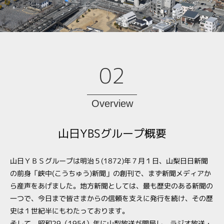
02
Overview
山日YBSグループ概要
山日ＹＢＳグループは明治５(1872)年７月１日、山梨日日新聞
の前身「峡中(こうちゅう)新聞」の創刊で、まず新聞メディアか
ら産声をあげました。地方新聞としては、最も歴史のある新聞の
一つで、今日まで皆さまからの信頼を支えに発行を続け、その歴
史は１世紀半にもわたっております。
そして、昭和29（1954）年に山梨放送が開局し、ラジオ放送・