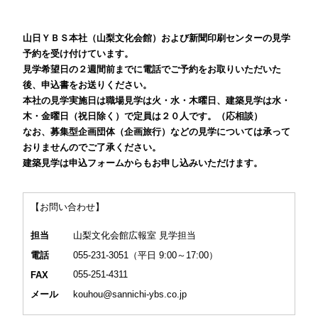
山日ＹＢＳ本社（山梨文化会館）および新聞印刷センターの見学
予約を受け付けています。
見学希望日の２週間前までに電話でご予約をお取りいただいた
後、申込書をお送りください。
本社の見学実施日は職場見学は火・水・木曜日、建築見学は水・
木・金曜日（祝日除く）で定員は２０人です。（応相談）
なお、募集型企画団体（企画旅行）などの見学については承って
おりませんのでご了承ください。
建築見学は申込フォームからもお申し込みいただけます。
【お問い合わせ】
山梨文化会館広報室 見学担当
担当
055-231-3051（平日 9:00～17:00）
電話
055-251-4311
FAX
kouhou@sannichi-ybs.co.jp
メール