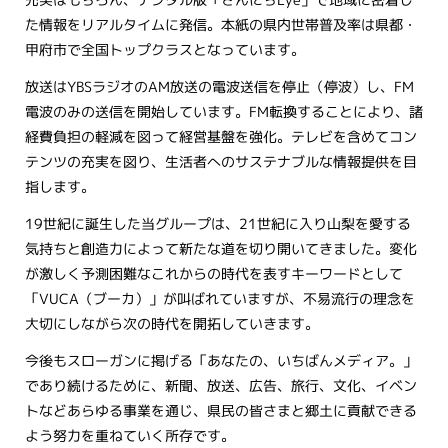
た情報をリアルタイムに発信。本紙の県内世帯普及率は県都・
甲府市で全国トップクラスとなっています。
放送はYBSラジオのAM放送の電波送信を停止（停波）し、FM
電波のみの送信を開始しています。FM転換することにより、諸
経費負担の軽減を図って経営基盤を強化。テレビを含めてコン
テンツの充実を図り、生活者へのサステナブルな情報提供を目
指します。
19世紀に誕生した当グループは、21世紀に入り山梨を愛する
気持ちと創造力によって新たな道を切り開いてきました。変化
が激しく予測困難なこれからの時代を表すキーワードとして
「VUCA（ブーカ）」が叫ばれていますが、不易流行の理念を
大切にしながら次の時代を開拓していきます。
今後もスローガンに掲げる「あなたの、いちばんメディア。」
であり続けるために、新聞、放送、広告、旅行、文化、イベン
トなどあらゆる事業を通じ、県民の皆さまと郷土に貢献できる
よう努力を重ねていく所存です。