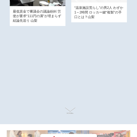
“温泉施設荒らし”の男2人 わずか
最低賃金で審議会の議論紛糾 労
1～2時間 ロッカー鍵“複製”の手
使が要求“111円の溝”が埋まらず
口とは？山梨
結論先送り 山梨