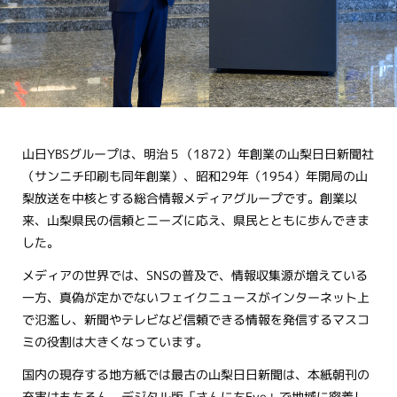
山日YBSグループは、明治５（1872）年創業の山梨日日新聞社
（サンニチ印刷も同年創業）、昭和29年（1954）年開局の山
梨放送を中核とする総合情報メディアグループです。創業以
来、山梨県民の信頼とニーズに応え、県民とともに歩んできま
した。
メディアの世界では、SNSの普及で、情報収集源が増えている
一方、真偽が定かでないフェイクニュースがインターネット上
で氾濫し、新聞やテレビなど信頼できる情報を発信するマスコ
ミの役割は大きくなっています。
国内の現存する地方紙では最古の山梨日日新聞は、本紙朝刊の
充実はもちろん、デジタル版「さんにちEye」で地域に密着し