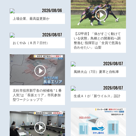
2026/08/06
17:37
上場企業、最高益更新か
2026/08/07
【J2甲府】「体がすごく動けて
いる状態」鳥栖との開幕戦へ調
05:50
おくやみ（８月７日付）
整進む 指揮官は「全員で意識を
合わせたい」 山梨
2026/08/07
06:00
風林火山（7日）夏草と自転車
2026/08/07
北杜市役所新庁舎の候補地 “１番
03:00
人気”は「長坂エリア」市民参加
生成ＡＩが「新ウイルス」設計
型ワークショップで