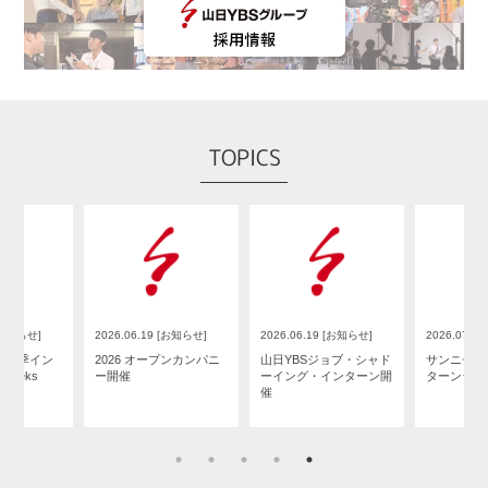
TOPICS
19 [お知らせ]
2026.06.19 [お知らせ]
2026.07.14 [お知らせ]
2026.07
オープンカンパニ
山日YBSジョブ・シャド
サンニチ印刷5Daysイン
山梨放
ーイング・インターン開
ターンシップ開催
「ＹＢＳ
催
ｆｅｓ×
リー夏