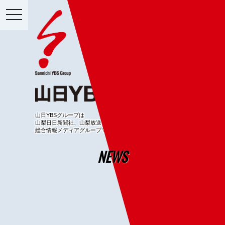
toggle
navigation
山日YBSグループは
山梨日日新聞社、山梨放送を中核とする
総合情報メディアグループです。
NEWS