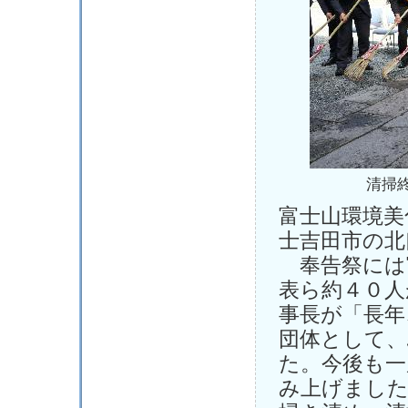
清掃
富士山環境美
士吉田市の北
奉告祭には
表ら約４０人
事長が「長年
団体として
た。今後も一
み上げました