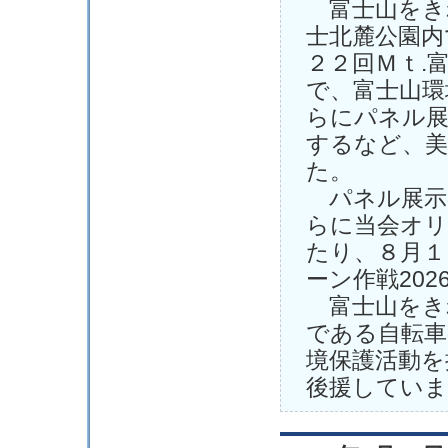
富士山をきれ
士北麓公園内
２２回Ｍｔ.
で、富士山環
らにパネル展
するなど、美
た。
パネル展示
らに当会オ
たり、８月１
ーン作戦20
富士山をき
である自転車
境保護活動を
後援していま