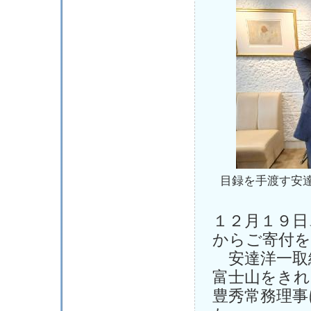
目録を手渡す安
１２月１９日
からご寄付
安達洋一取
富士山をきれ
豊秀常務理事