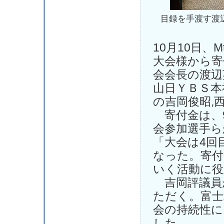
目録を手渡す渡
10月10日、
大会様から寄
会会長の渡辺
山日ＹＢＳ本
の吉岡俊昭,
寄付金は、9
会参加選手ら
「大会は4回
なった。寄付
いく活動に
吉岡評議員
ただく。富士
会の持続性に
した。