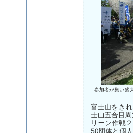
参加者が集い盛
富士山をきれ
士山五合目周
リーン作戦２
50団体と個