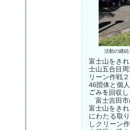
活動の継続
富士山をきれ
士山五合目周
リーン作戦２
46団体と個
ごみを回収し
富士吉田市
富士山をきれ
にわたる取
しクリーン作