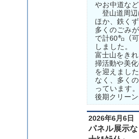
やお中道など
登山道周辺
ほか、鉄くず
多くのごみが
で計60㌔（
しました。
富士山をきれ
掃活動や美化
を迎えました
なく、多くの
っています
後期クリーン
2026年6月6日
パネル展示など