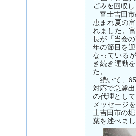
ごみを回収し
富士吉田市
恵まれ夏の富
れました。富
長が「当会の
年の節目を迎
なっているが
き続き運動
た。
続いて、65
対応で急遽出
の代理として
メッセージを
士吉田市の堀
葉を述べまし