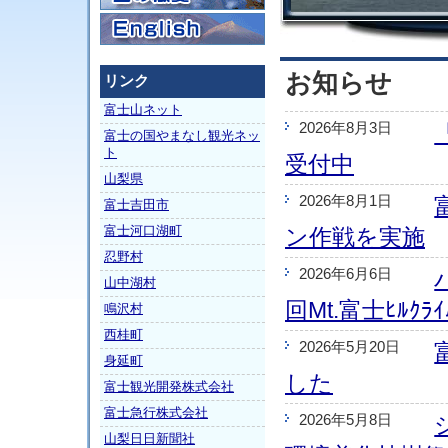
お知らせ
リンク
富士山ネット
2026年8月3日
富士の国やまなし観光ネッ
ト
受付中
山梨県
2026年8月1日
富士吉田市
富士河口湖町
ン作戦を実施
忍野村
2026年6月6日
山中湖村
回Mt.富士ﾋﾙｸﾗ
鳴沢村
西桂町
2026年5月20日
身延町
した
富士観光開発株式会社
富士急行株式会社
2026年5月8日
山梨日日新聞社