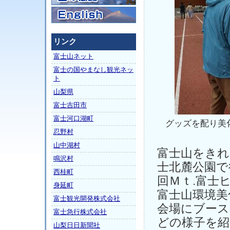
リンク
富士山ネット
富士の国やまなし観光ネッ
ト
山梨県
富士吉田市
富士河口湖町
グッズを配り美
忍野村
山中湖村
富士山をきれ
鳴沢村
士北麓公園で
西桂町
回Ｍｔ.富士
身延町
富士山環境美
富士観光開発株式会社
会場にブース
富士急行株式会社
どの様子を紹
山梨日日新聞社