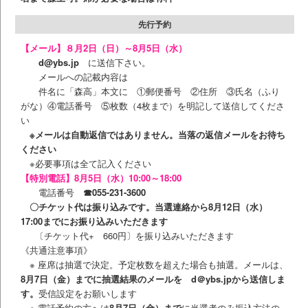
先行予約
【メール】８月2日（日）～8月5日（水）
d@ybs.jp
に送信下さい。
メールへの記載内容は
件名に「森高」本文に ①郵便番号 ②住所 ③氏名（ふり
がな）④電話番号 ⑤枚数（4枚まで）を明記して送信してくださ
い
※メールは自動返信ではありません。当落の返信メールをお待ち
ください
※必要事項は全て記入ください
【特別電話】8月5日（水）10:00～18:00
電話番号
☎055-231-3600
〇チケット代は振り込みです。当選連絡から8月12日（水）
17:00までにお振り込みいただきます
〔チケット代+ 660円〕を振り込みいただきます
《共通注意事項》
※ 座席は抽選で決定。予定枚数を超えた場合も抽選。メールは、
8月7日（金）までに抽選結果のメールを d＠ybs.jpから送信しま
す。
受信設定をお願いします
※ 電話予約の方へは
8月7日（金）まで
に当選者のみ振込方法の