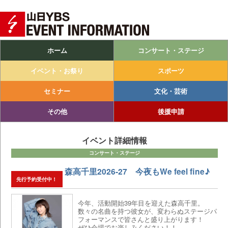
Main menu
Skip to primary content
Skip to secondary content
ホーム
コンサート・ステージ
イベント・お祭り
スポーツ
セミナー
文化・芸術
その他
後援申請
イベント詳細情報
コンサート・ステージ
森高千里2026-27 今夜もWe feel fine♪
先行予約受付中！
今年、活動開始39年目を迎えた森高千里。
数々の名曲を持つ彼女が、変わらぬステージパ
フォーマンスで皆さんと盛り上がります！
ぜひ会場でお楽しみください！！