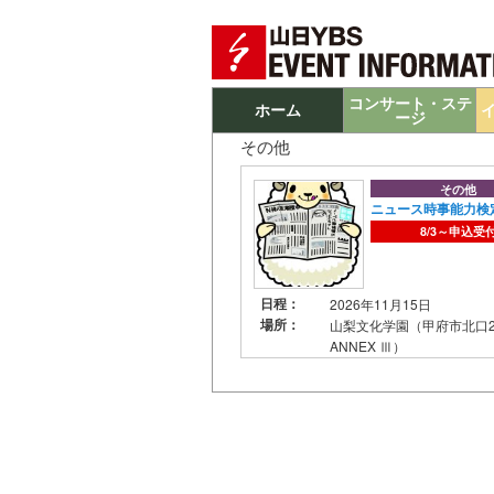
Main menu
Skip to primary content
Skip to secondary content
コンサート・ステ
ホーム
ージ
その他
その他
ニュース時事能力検
8/3～申込受
日程：
2026年11月15日
場所：
山梨文化学園（甲府市北口2-
ANNEX Ⅲ）