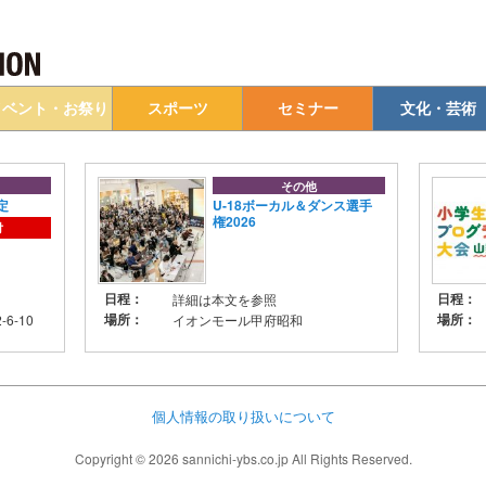
イベント・お祭り
スポーツ
セミナー
文化・芸術
その他
定
U-18ボーカル＆ダンス選手
権2026
付
日程：
日程：
詳細は本文を参照
場所：
場所：
6-10
イオンモール甲府昭和
個人情報の取り扱いについて
Copyright © 2026 sannichi-ybs.co.jp All Rights Reserved.