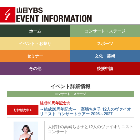
Main menu
Skip to primary content
Skip to secondary content
ホーム
コンサート・ステージ
イベント・お祭り
スポーツ
セミナー
文化・芸術
その他
後援申請
イベント詳細情報
コンサート・ステージ
結成20周年記念☆
～結成20周年記念～ 高嶋ちさ子 12人のヴァイオ
好評販売中♪
リニスト コンサートツアー 2026～2027
大好評の高嶋ちさ子と12人のヴァイオリニスト
コンサート