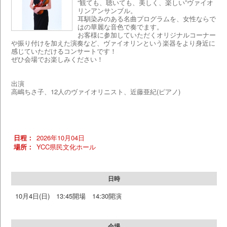
“観ても、聴いても、美しく、楽しい”ヴァイオ
リンアンサンブル。
耳馴染みのある名曲プログラムを、女性ならで
はの華麗な音色で奏でます。
お客様に参加していただくオリジナルコーナー
や振り付けを加えた演奏など、ヴァイオリンという楽器をより身近に
感じていただけるコンサートです！
ぜひ会場でお楽しみください！
出演
高嶋ちさ子、12人のヴァイオリニスト、近藤亜紀(ピアノ)
日程：
2026年10月04日
場所：
YCC県民文化ホール
日時
10月4日
(日)
13:45開場 14:30開演
会場