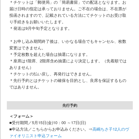
＊チケットは「郵便局」の「簡易書留」での配送となります。お
届け日時の指定は承っておりません。ご不在の場合は、不在票が
投函されますので、記載されている方法にてチケットのお受け取
り手続きをお願いいたします。
＊
発送は9月中旬予定となります。
＊お申し込み期間終了後は、いかなる場合でもキャンセル、枚数
変更はできません。
＊予定枚数を超えた場合は抽選になります。
＊座席は1階席、2階席含め抽選により決定します。（先着順では
ありません）
＊チケットの払い戻し、再発行はできません。
＊先行予約とはチケットの確保を目的とし、良席を保証するもの
ではありません。
先行予約
＜フォーム＞
■受付期間／5月15日(金)10：00 ～17日(日)
■申込方法／こちらからお申込みください。⇒
高嶋ちさ子12人のヴ
ァイオリニスト申込フォーム