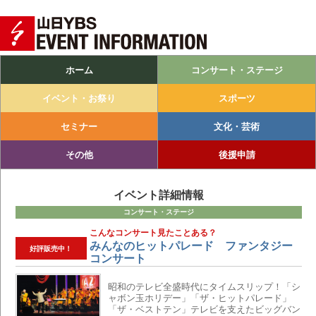
Main menu
Skip to primary content
Skip to secondary content
ホーム
コンサート・ステージ
イベント・お祭り
スポーツ
セミナー
文化・芸術
その他
後援申請
イベント詳細情報
コンサート・ステージ
こんなコンサート見たことある？
みんなのヒットパレード ファンタジー
好評販売中！
コンサート
昭和のテレビ全盛時代にタイムスリップ！「シ
ャボン玉ホリデー」「ザ・ヒットパレード」
「ザ・ベストテン」テレビを支えたビッグバン