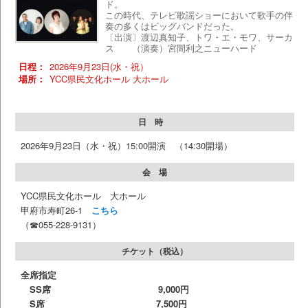
ド。
この時代、テレビ歌謡ショーにおいて歌手の伴
奏の多くはビッグバンドだった。
〔出演〕渡辺真知子、トワ・エ・モワ、サーカ
ス （演奏）宮間利之ニューハード
日程：
2026年9月23日(水・祝）
場所：
YCC県民文化ホール 大ホール
日 時
2026年9月23日（水・祝）15:00開演 （14:30開場）
会 場
YCC県民文化ホール 大ホール
甲府市寿町26-1
こちら
（☎055-228-9131）
チケット（税込）
全席指定
SS席 9,000円
S席 7,5
00円