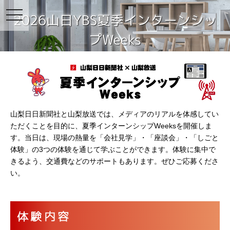
toggle
2026山日YBS夏季インターンシッ
navigation
プWeeks
山梨日日新聞社と山梨放送では、メディアのリアルを体感してい
ただくことを目的に、夏季インターンシップWeeksを開催しま
す。当日は、現場の熱量を「会社見学」・「座談会」・「しごと
体験」の3つの体験を通じて学ぶことができます。体験に集中で
きるよう、交通費などのサポートもあります。ぜひご応募くださ
い。
体験内容